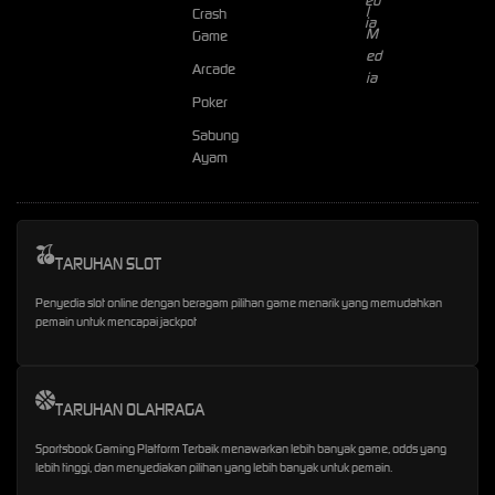
Crash
Game
Arcade
Poker
Sabung
Ayam
TARUHAN SLOT
Penyedia slot online dengan beragam pilihan game menarik yang memudahkan
pemain untuk mencapai jackpot
TARUHAN OLAHRAGA
Sportsbook Gaming Platform Terbaik menawarkan lebih banyak game, odds yang
lebih tinggi, dan menyediakan pilihan yang lebih banyak untuk pemain.