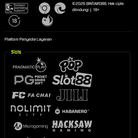
©2026 BINTARO88. Hak cipta
dilindungi | 18+
Platform Penyedia Layanan
Slots